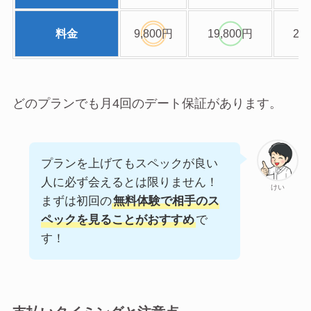
料金
9,800円
19,800円
29
どのプランでも月4回のデート保証があります。
プランを上げてもスペックが良い
人に必ず会えるとは限りません！
けい
まずは初回の
無料体験で相手のス
ペックを見ることがおすすめ
で
す！