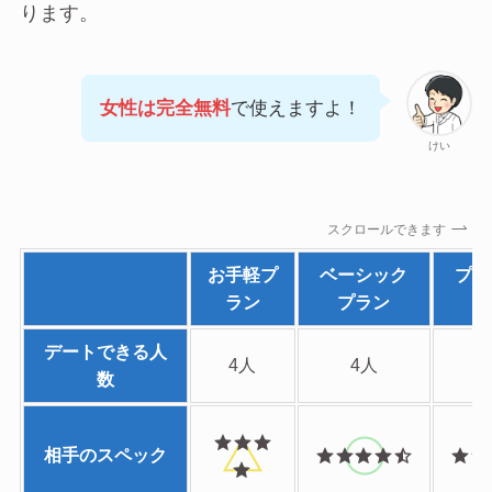
ります。
女性は完全無料
で使えますよ！
けい
スクロールできます
お手軽プ
ベーシック
プレ
ラン
プラン
プ
デートできる人
4人
4人
数
相手のスペック